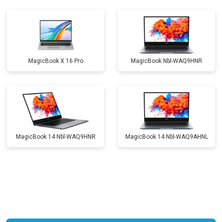
Замена жесткого диска HDD/SSD
от 1450 ₽
Заказать
MagicBook X 16 Pro
MagicBook Nbl-WAQ9HNR
MagicBook 14 Nbl-WAQ9HNR
MagicBook 14 Nbl-WAQ9AHNL