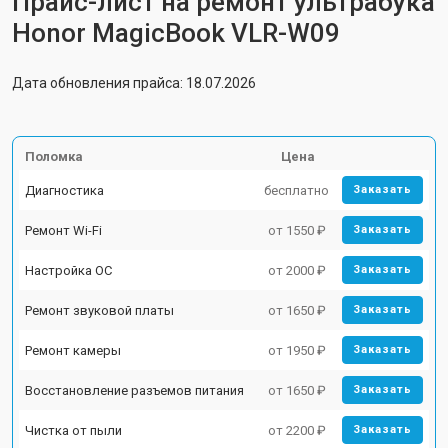
Прайс-лист на ремонт ультрабука
Honor MagicBook VLR-W09
Дата обновления прайса: 18.07.2026
Поломка
Цена
Диагностика
бесплатно
Заказать
Ремонт Wi-Fi
от 1550 ₽
Заказать
Настройка ОС
от 2000 ₽
Заказать
Ремонт звуковой платы
от 1650 ₽
Заказать
Ремонт камеры
от 1950 ₽
Заказать
Восстановление разъемов питания
от 1650 ₽
Заказать
Чистка от пыли
от 2200 ₽
Заказать