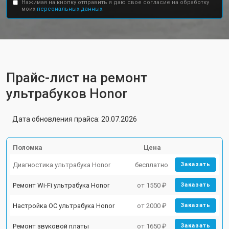
Нажимая на кнопку отправить я даю свое согласие на обработку
моих
персональных данных.
Прайс-лист на ремонт
ультрабуков Honor
Дата обновления прайса: 20.07.2026
Поломка
Цена
Диагностика ультрабука Honor
бесплатно
Заказать
Ремонт Wi-Fi ультрабука Honor
от 1550 ₽
Заказать
Настройка ОС ультрабука Honor
от 2000 ₽
Заказать
Ремонт звуковой платы
от 1650 ₽
Заказать