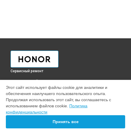
Сервисный ремонт
ВЫБЕРИ СВОЙ ГОРОД
Этот сайт использует файлы cookie для аналитики и
Ремонт ультрабука Honor в
Краснодаре
обеспечения наилучшего пользовательского опыта.
Ремонт ультрабука Honor в
Ростове-на-Дону
Продолжая использовать этот сайт, вы соглашаетесь с
Ремонт ультрабука Honor в
Нижнем Новгороде
использованием файлов cookie.
Политика
конфиденциальности
Ремонт ультрабука Honor в
Новосибирске
Ремонт ультрабука Honor в
Челябинске
Принять все
Ремонт ультрабука Honor в
Екатеринбурге