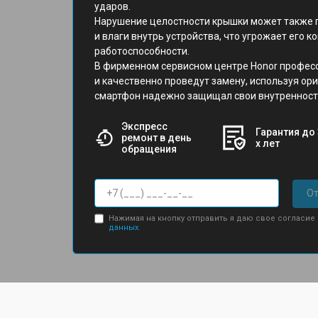
ударов.
Нарушение целостности крышки может также 
и влаги внутрь устройства, что угрожает его 
работоспособности.
В фирменном сервисном центре Honor профес
и качественно проведут замену, используя ор
смартфон надежно защищал свои внутренност
Экспресс
Гарантия до 
ремонт в день
х лет
обращения
От
Нажимая на кнопку отправить я даю свое согласие
данных.