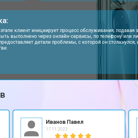
от 60 мин
о
ка:
от 60 мин
о
 этапе клиент инициирует процесс обслуживания, подавая з
ыть выполнено через онлайн-сервисы, по телефону или ли
предоставляет детали проблемы, с которой он столкнулся
тве.
от 50 мин
о
от 90 мин
о
ов
от 40 мин
о
Иванов Павел
17.11.2023