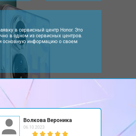
т 2700 ₽
Заказать
т 950 ₽
аявку в сервисный центр Honor. Это
Заказать
чно в одном из сервисных центров.
, и основную информацию о своем
т 1750 ₽
Заказать
т 3200 ₽
Заказать
т 1400 ₽
Заказать
Волкова Вероника
06.10.2023