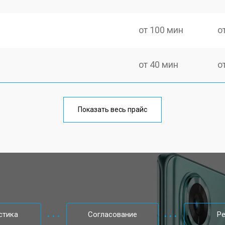
от 100 мин
о
от 40 мин
о
от 70 мин
о
Показать весь прайс
от 50 мин
о
от 70 мин
о
от 60 мин
о
стика
Согласование
Р