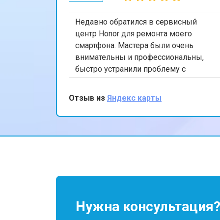
Недавно обратился в сервисный
центр Honor для ремонта моего
смартфона. Мастера были очень
внимательны и профессиональны,
быстро устранили проблему с
экраном. Я впечатлён качеством
обслуживания и скоростью
Отзыв из
Яндекс карты
выполнения работы. Мой телефон
теперь работает безупречно. Спасибо
за отличную работу!
Нужна консультация