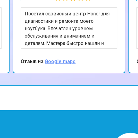
Посетил сервисный центр Honor для
диагностики и ремонта моего
ноутбука. Впечатлен уровнем
обслуживания и вниманием к
деталям. Мастера быстро нашли и
устранили проблему, а также
предоставили полезные советы по
Отзыв из
Google maps
уходу за устройством. Ценю ваш
профессионализм и рекомендую
данный сервис.
?