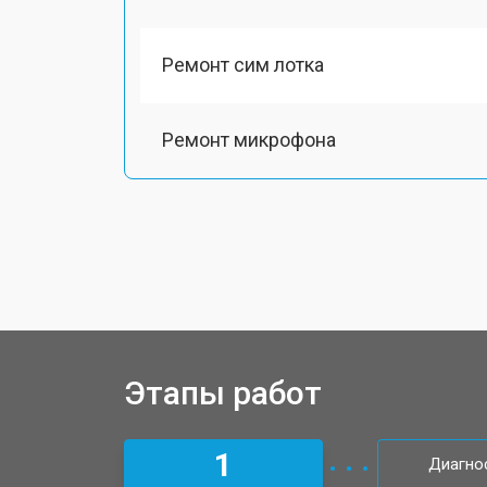
Ремонт сим лотка
Ремонт микрофона
Замена шлейфа телефона Honor
Замена разъема питания
Ремонт камеры телефона Honor
Этапы работ
Замена материнской платы
1
Диагно