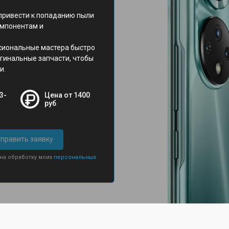
привести к попаданию пыли
компонентам и
сиональные мастера быстро
игинальные запчасти, чтобы
и.
3-
Цена от 1400
руб
править заявку
 на обработку моих
персональных