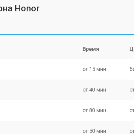
она Honor
Время
Ц
от 15 мин
б
от 40 мин
о
от 80 мин
о
от 50 мин
о