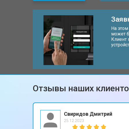
Замена дисплея (экрана)
Заяв
Замена аккумулятора
На этом
может б
Клиент 
устройс
Замена кнопки включения
Ремонт цепи питания
Отзывы наших клиент
Ремонт динамика
Свиридов Дмитрий
25.12.2023