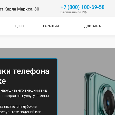
+7 (800) 100-69-58
т Карла Маркса, 30
Бесплатно по РФ
ЦЕНЫ
ГАРАНТИЯ
ДОСТАВКА
шки телефона
ке
 нарушить его внешний вид
r предлагают услугу замены
та являются глубокие
результате падений или