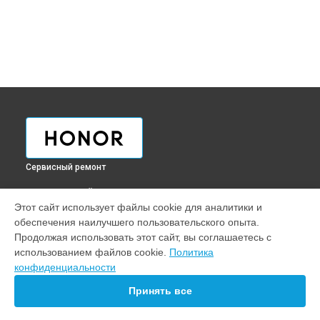
Сервисный ремонт
ВЫБЕРИ СВОЙ ГОРОД
Этот сайт использует файлы cookie для аналитики и
Диагностика телефона Honor в
Краснодаре
обеспечения наилучшего пользовательского опыта.
Диагностика телефона Honor в
Ростове-на-Дону
Продолжая использовать этот сайт, вы соглашаетесь с
Диагностика телефона Honor в
Нижнем Новгороде
использованием файлов cookie.
Политика
конфиденциальности
Диагностика телефона Honor в
Новосибирске
Диагностика телефона Honor в
Челябинске
Принять все
Диагностика телефона Honor в
Екатеринбурге
Диагностика телефона Honor в
Казани