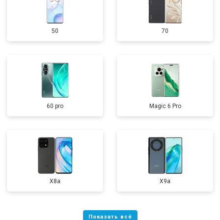
50
70
60 pro
Magic 6 Pro
X8a
X9a