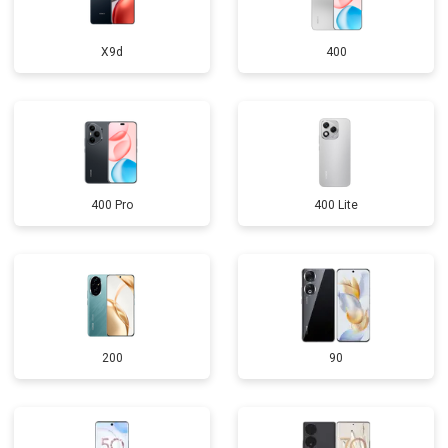
X9d
400
400 Pro
400 Lite
200
90