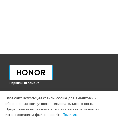
Сервисный ремонт
ВЫБЕРИ СВОЙ ГОРОД
Этот сайт использует файлы cookie для аналитики и
Ремонт телефона 9X Honor в
Краснодаре
обеспечения наилучшего пользовательского опыта.
Ремонт телефона 9X Honor в
Ростове-на-Дону
Продолжая использовать этот сайт, вы соглашаетесь с
Ремонт телефона 9X Honor в
Нижнем Новгороде
использованием файлов cookie.
Политика