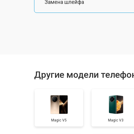
Замена шлейфа
Замена разъема питания
Ремонт камеры
Замена материнской платы
Другие модели телефо
Замена задней крышки
Замена дисплея (экрана)
Magic V5
Magic V3
Замена аккумулятора