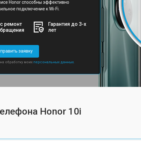
исе Honor способны эффективно
ильное подключение к Wi-Fi.
с ремонт
Гарантия до 3-х
обращения
лет
править заявку
 на обработку моих
персональных данных.
елефона Honor 10i