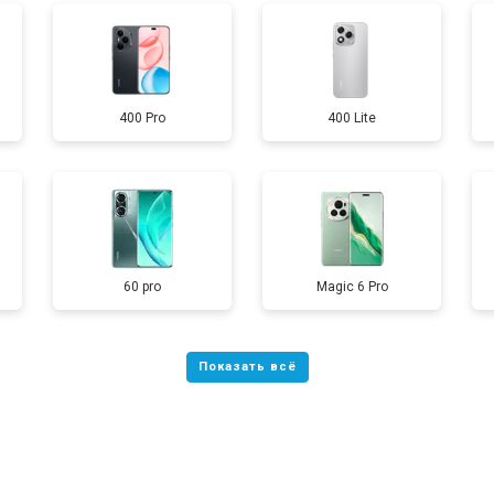
от 70 мин
о
400 Pro
400 Lite
от 60 мин
о
от 60 мин
о
60 pro
Magic 6 Pro