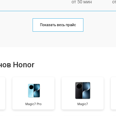
от 50 мин
о
от 70 мин
о
Показать весь прайс
от 50 мин
о
от 100 мин
о
нов Honor
от 40 мин
о
от 80 мин
о
Magic7 Pro
Magic7
от 40 мин
о