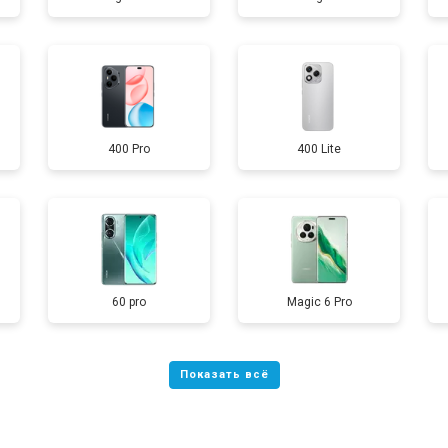
от 40 мин
о
от 70 мин
о
400 Pro
400 Lite
от 60 мин
о
от 60 мин
о
60 pro
Magic 6 Pro