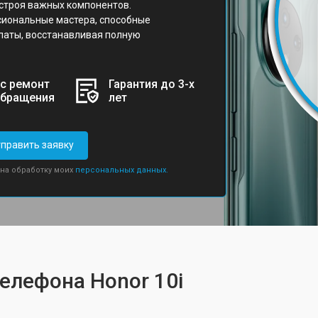
 строя важных компонентов.
сиональные мастера, способные
латы, восстанавливая полную
с ремонт
Гарантия до 3-х
обращения
лет
править заявку
 на обработку моих
персональных данных.
елефона Honor 10i