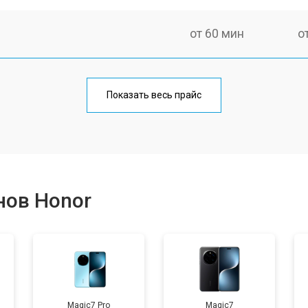
от 60 мин
о
от 50 мин
о
Показать весь прайс
от 70 мин
о
от 50 мин
о
нов Honor
от 40 мин
о
от 80 мин
о
Magic7 Pro
Magic7