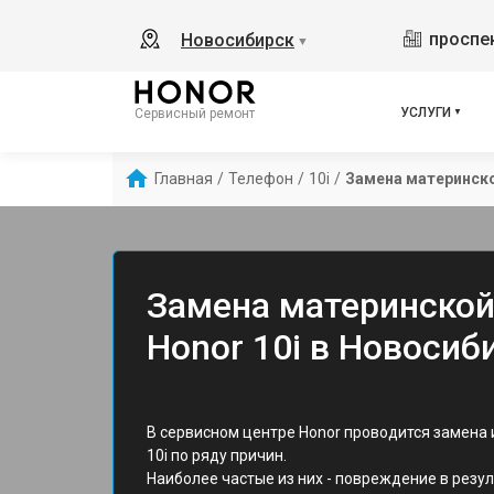
проспек
Новосибирск
▼
УСЛУГИ
Сервисный ремонт
Главная
/
Телефон
/
10i
/
Замена материнск
Замена материнской
Honor 10i в Новосиб
В сервисном центре Honor проводится замена
10i по ряду причин.
Наиболее частые из них - повреждение в резу