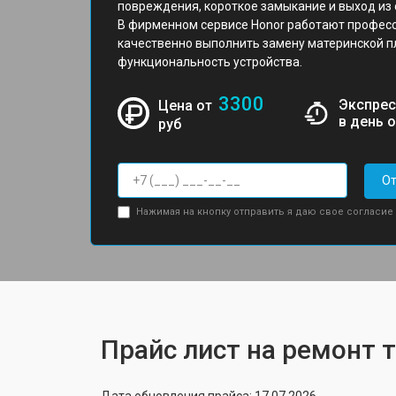
повреждения, короткое замыкание и выход из
В фирменном сервисе Honor работают профес
качественно выполнить замену материнской п
функциональность устройства.
3300
Экспрес
Цена от
в день 
руб
От
Нажимая на кнопку отправить я даю свое согласие
Прайс лист на ремонт т
Дата обновления прайса: 17.07.2026