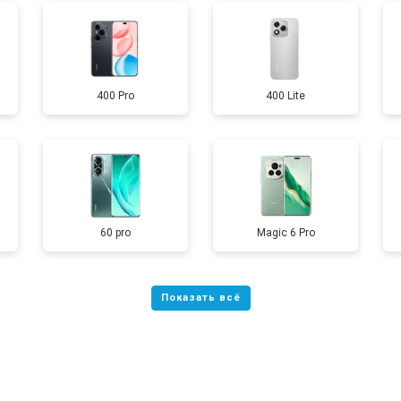
от 70 мин
о
400 Pro
400 Lite
от 60 мин
о
от 60 мин
о
60 pro
Magic 6 Pro