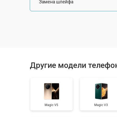
Замена шлейфа
Замена разъема питания
Ремонт камеры
Замена материнской платы
Другие модели телефо
Замена задней крышки
Замена дисплея (экрана)
Magic V5
Magic V3
Замена аккумулятора