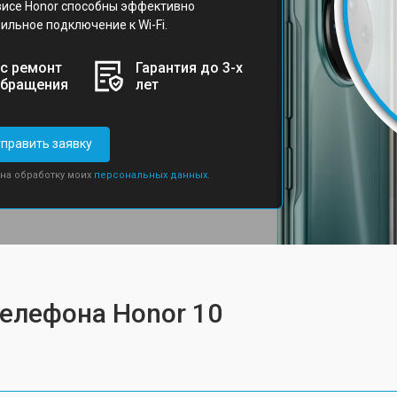
исе Honor способны эффективно
ильное подключение к Wi-Fi.
с ремонт
Гарантия до 3-х
обращения
лет
править заявку
 на обработку моих
персональных данных.
телефона Honor 10