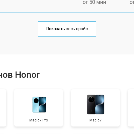
от 50 мин
о
от 70 мин
о
Показать весь прайс
от 50 мин
о
от 100 мин
о
нов Honor
от 40 мин
о
от 80 мин
о
Magic7 Pro
Magic7
от 40 мин
о