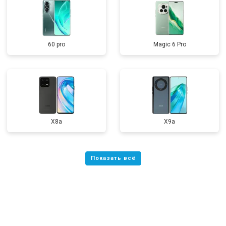
60 pro
Magic 6 Pro
X8a
X9a