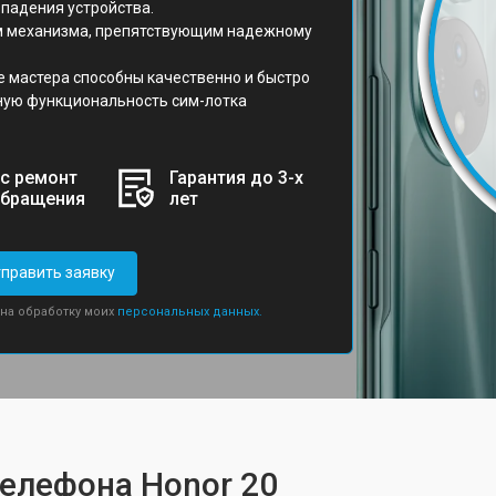
падения устройства.
ом механизма, препятствующим надежному
 мастера способны качественно и быстро
лную функциональность сим-лотка
с ремонт
Гарантия до 3-х
обращения
лет
править заявку
 на обработку моих
персональных данных.
телефона Honor 20