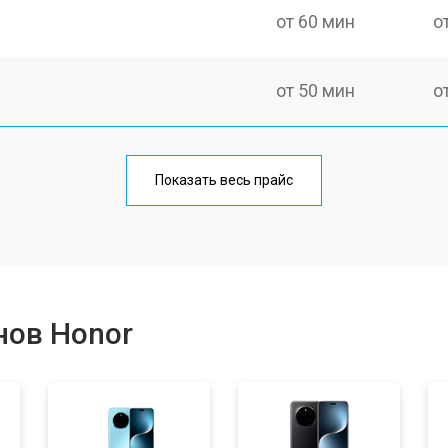
от 60 мин
о
от 50 мин
о
от 70 мин
о
Показать весь прайс
от 50 мин
о
от 100 мин
о
нов Honor
от 40 мин
о
от 80 мин
о