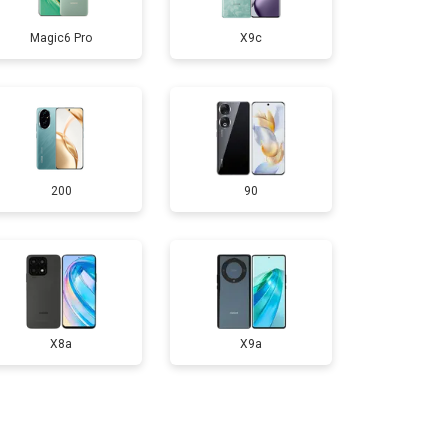
Magic6 Pro
X9c
т 950 ₽
Заказать
т 1750 ₽
Заказать
200
90
т 3200 ₽
Заказать
т 1400 ₽
Заказать
X8a
X9a