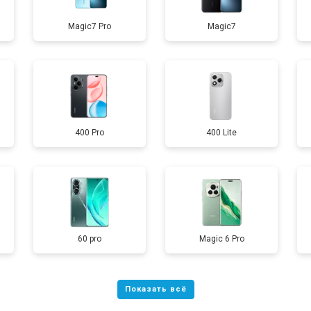
Magic7 Pro
Magic7
от 40 мин
о
от 70 мин
о
400 Pro
400 Lite
от 60 мин
о
от 60 мин
о
60 pro
Magic 6 Pro