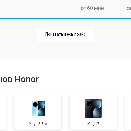
от 60 мин
о
от 50 мин
о
Показать весь прайс
от 70 мин
о
от 50 мин
о
нов Honor
от 100 мин
о
от 40 мин
о
Magic7 Pro
Magic7
от 80 мин
о