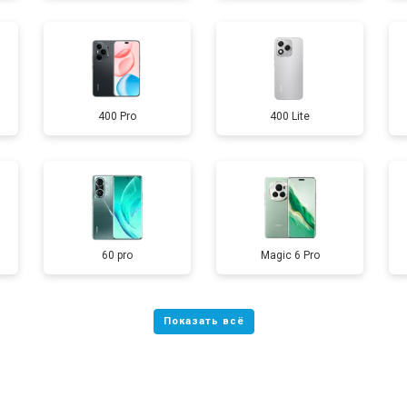
от 40 мин
о
400 Pro
400 Lite
от 70 мин
о
от 60 мин
о
60 pro
Magic 6 Pro