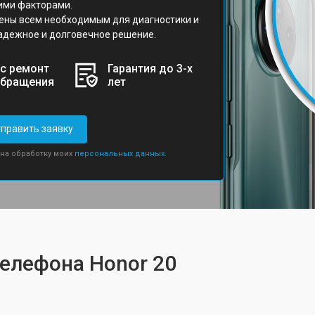
ими факторами.
ены всем необходимым для диагностики и
адежное и долговечное решение.
с ремонт
Гарантия до 3-х
обращения
лет
править заявку
 на обработку моих
персональных данных.
телефона Honor 20