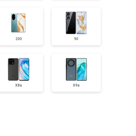
т 950 ₽
Заказать
200
90
т 1750 ₽
Заказать
т 1400 ₽
Заказать
X8a
X9a