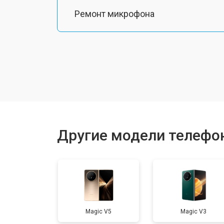
Ремонт микрофона
Замена шлейфа
Замена разъема питания
Ремонт камеры
Другие модели телефо
Замена материнской платы
Замена задней крышки
Magic V5
Magic V3
Замена дисплея (экрана)