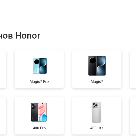
от 40 мин
о
от 70 мин
о
нов Honor
от 60 мин
о
от 60 мин
о
Magic7 Pro
Magic7
400 Pro
400 Lite