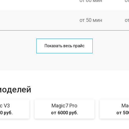
от 60 мин
о
от 50 мин
о
от 70 мин
о
Показать весь прайс
от 50 мин
о
от 100 мин
о
моделей
от 40 мин
о
c V3
Magic7 Pro
Ma
0 руб.
от 6000 руб.
от 50
от 80 мин
о