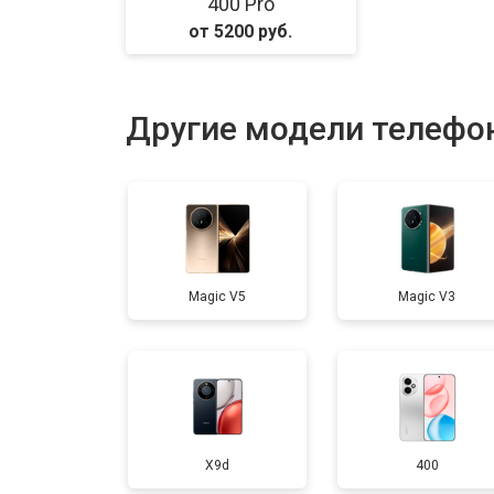
400 Pro
от 5200 руб.
Замена аккумулятора
Замена кнопки включения
Другие модели телефо
Ремонт цепи питания
Ремонт динамика
Magic V5
Magic V3
X9d
400