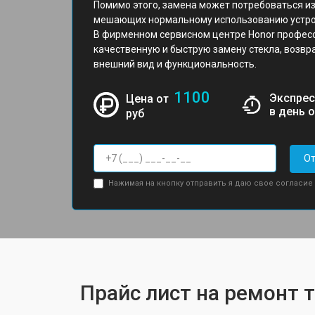
Помимо этого, замена может потребоваться из
мешающих нормальному использованию устро
В фирменном сервисном центре Honor профес
качественную и быструю замену стекла, возвр
внешний вид и функциональность.
1100
Экспрес
Цена от
в день 
руб
От
Нажимая на кнопку отправить я даю свое согласие
Прайс лист на ремонт 