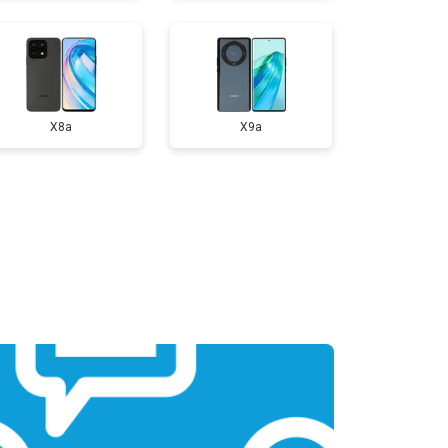
X8a
X9a