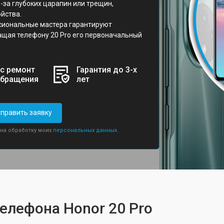
-за глубоких царапин или трещин,
йства.
сиональные мастера гарантируют
ащая телефону 20 Pro его первоначальный
с ремонт
Гарантия до 3-х
обращения
лет
править заявку
 на обработку моих
персональных данных.
телефона Honor 20 Pro