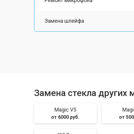
Ремонт микрофона
Замена шлейфа
Замена разъема питания
Ремонт камеры
Замена материнской платы
Замена стекла других 
Замена задней крышки
Magic V5
Magi
от 6000 руб.
от 500
Замена дисплея (экрана)