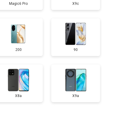
Magic6 Pro
X9c
т 950 ₽
Заказать
т 1750 ₽
Заказать
200
90
т 3200 ₽
Заказать
т 1400 ₽
Заказать
X8a
X9a