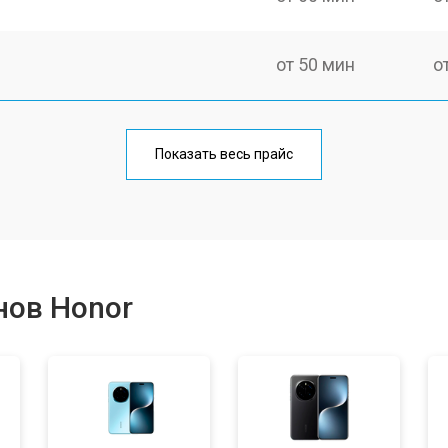
от 50 мин
о
от 70 мин
о
Показать весь прайс
от 50 мин
о
от 100 мин
о
нов Honor
от 40 мин
о
от 80 мин
о