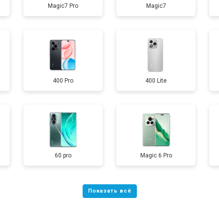
Magic7 Pro
Magic7
от 40 мин
о
от 70 мин
о
400 Pro
400 Lite
от 60 мин
о
от 60 мин
о
60 pro
Magic 6 Pro