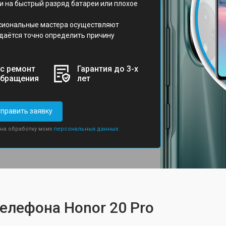
 на быстрый разряд батареи или плохое
сиональные мастера осуществляют
даётся точно определить причину
с ремонт
Гарантия до 3-х
обращения
лет
править заявку
 на обработку моих
персональных данных.
телефона Honor 20 Pro