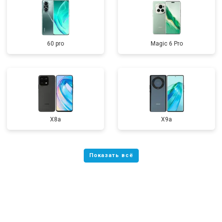
60 pro
Magic 6 Pro
X8a
X9a