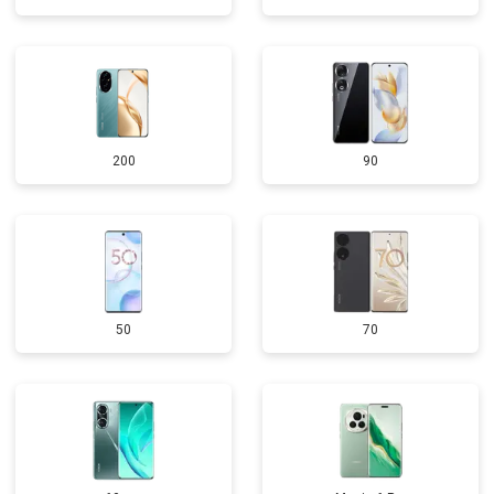
200
90
50
70