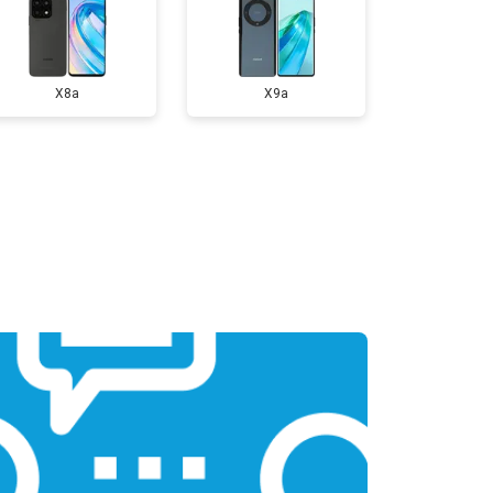
X8a
X9a