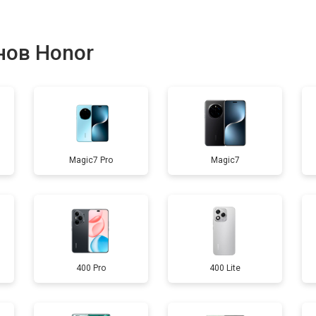
от 70 мин
о
нов Honor
от 60 мин
о
от 60 мин
о
Magic7 Pro
Magic7
400 Pro
400 Lite