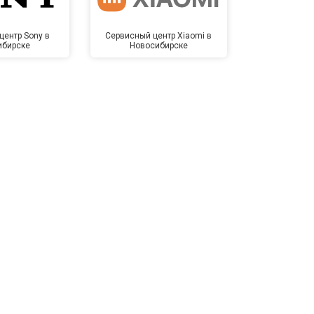
центр Sony в
Сервисный центр Xiaomi в
Сервисный 
ибирске
Новосибирске
Новос