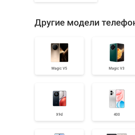
Замена кнопки включения
Другие модели телефо
Ремонт цепи питания
Ремонт динамика
Magic V5
Magic V3
X9d
400