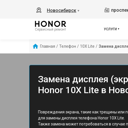
проспек
Новосибирск
▼
УСЛУГИ
Сервисный ремонт
Главная
/
Телефон
/
10X Lite
/
Замена диспле
Замена дисплея (эк
Honor 10X Lite в Но
Повреждения экрана, такие как трещины или 
для замены дисплея телефона Honor 10X Lite.
Также замена может потребоваться в случае 