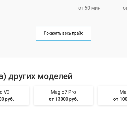
от 60 мин
о
от 50 мин
о
Показать весь прайс
от 70 мин
о
от 50 мин
о
а) других моделей
от 100 мин
о
c V3
Magic7 Pro
Ma
00 руб.
от 13000 руб.
от 100
от 40 мин
о
от 40 мин
о