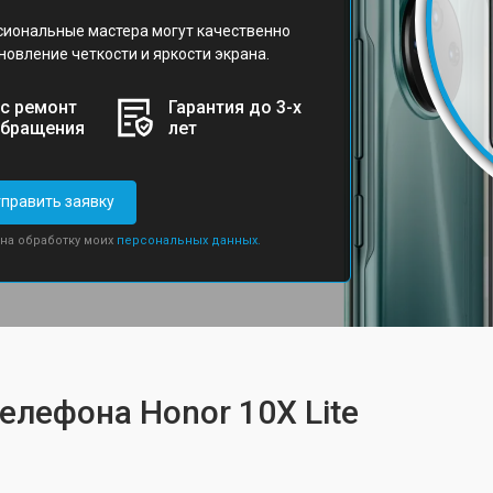
сиональные мастера могут качественно
новление четкости и яркости экрана.
с ремонт
Гарантия до 3-х
обращения
лет
править заявку
 на обработку моих
персональных данных.
елефона Honor 10X Lite