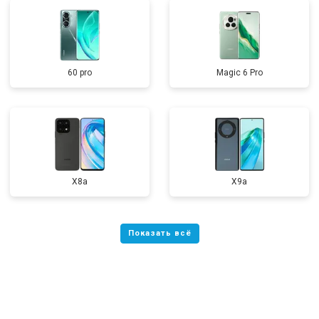
60 pro
Magic 6 Pro
X8a
X9a