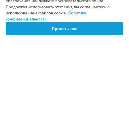
обеспечения наилучшего пользовательского опыта.
Ноутбук
Продолжая использовать этот сайт, вы соглашаетесь с
Телефон
использованием файлов cookie.
Политика
Смарт-часы
конфиденциальности
Наушники
Планшет
Принять все
Ультрабук
СТРАНИЦЫ
Цены
Гарантия
Доставка
Контакты
Карта сайта
КОНТАКТЫ
+7 (800) 100-69-58
Ежедневно с 09:00 до 21:00
г. Новосибирск, проспект Карла Маркса, 30
info@servicecenter-honor.ru
Политика конфиденциальности