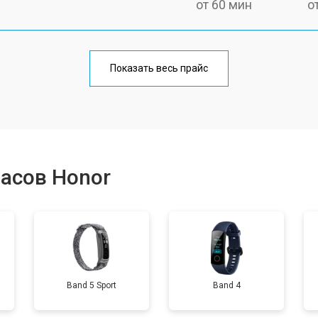
от 60 мин
о
от 50 мин
о
Показать весь прайс
от 40 мин
о
от 50 мин
о
асов Honor
от 50 мин
о
от 70 мин
о
Band 5 Sport
Band 4
от 50 мин
о