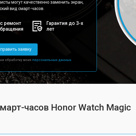
исты могут качественно заменить экран,
кий вид смарт-часов.
с ремонт
Гарантия до 3-х
обращения
лет
править заявку
 на обработку моих
персональных данных.
смарт-часов Honor Watch Magic