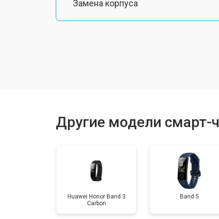
Замена корпуса
Замена аккумулятора
Замена шлейфа матрицы
Замена микрофона
Другие модели смарт-ч
Замена кнопки включения
Замена Wi-Fi
Huawei Honor Band 3
Band 5
Carbon
Замена Bluetooth