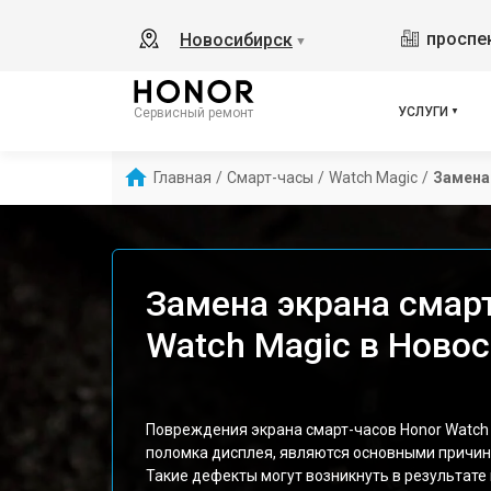
проспек
Новосибирск
▼
УСЛУГИ
Сервисный ремонт
Главная
/
Смарт-часы
/
Watch Magic
/
Замена
Замена экрана смар
Watch Magic в Ново
Повреждения экрана смарт-часов Honor Watch 
поломка дисплея, являются основными причин
Такие дефекты могут возникнуть в результате 