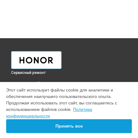
Сервисный ремонт
ВЫБЕРИ СВОЙ ГОРОД
Этот сайт использует файлы cookie для аналитики и
Обновление ПО смарт-часов Huawei Honor Band 3 Carbon
обеспечения наилучшего пользовательского опыта.
Honor в
Краснодаре
Продолжая использовать этот сайт, вы соглашаетесь с
Обновление ПО смарт-часов Huawei Honor Band 3 Carbon
использованием файлов cookie.
Политика
Honor в
Ростове-на-Дону
конфиденциальности
Обновление ПО смарт-часов Huawei Honor Band 3 Carbon
Honor в
Нижнем Новгороде
Принять все
Обновление ПО смарт-часов Huawei Honor Band 3 Carbon
Honor в
Новосибирске