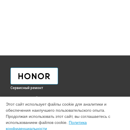
Сервисный ремонт
ВЫБЕРИ СВОЙ ГОРОД
Этот сайт использует файлы cookie для аналитики и
Ремонт смарт-часов Band 4 running Honor в
Краснодаре
обеспечения наилучшего пользовательского опыта.
Ремонт смарт-часов Band 4 running Honor в
Ростове-на-
Продолжая использовать этот сайт, вы соглашаетесь с
Дону
использованием файлов cookie.
Политика
Ремонт смарт-часов Band 4 running Honor в
Нижнем
конфиденциальности