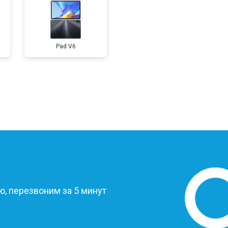
от 60 мин
о
Pad V6
от 50 мин
о
от 90 мин
о
от 50 мин
о
?
, перезвоним за 5 минут