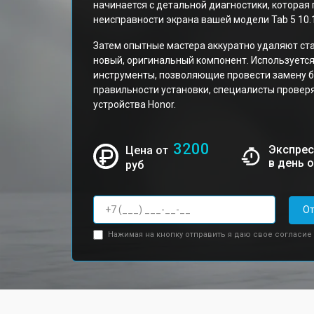
начинается с детальной диагностики, которая
неисправности экрана вашей модели Tab 5 10.1
Затем опытные мастера аккуратно удаляют ста
новый, оригинальный компонент. Используетс
инструменты, позволяющие провести замену б
правильности установки, специалисты прове
устройства Honor.
3200
Экспрес
Цена от
в день 
руб
От
Нажимая на кнопку отправить я даю свое согласие