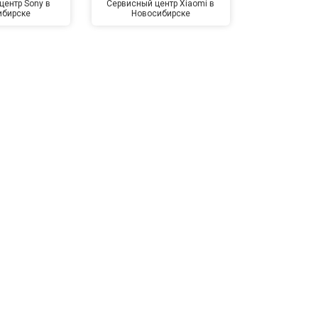
центр Sony в
Сервисный центр Xiaomi в
Сервисный 
ибирске
Новосибирске
Новос