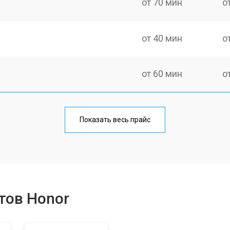
от 70 мин
о
от 40 мин
о
от 60 мин
о
от 50 мин
о
Показать весь прайс
от 60 мин
о
от 60 мин
о
тов Honor
от 70 мин
о