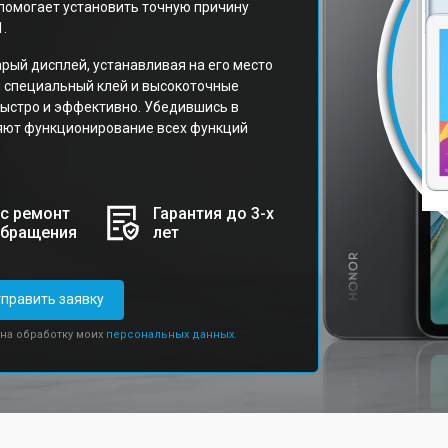
 помогает установить точную причину
.
рый дисплей, устанавливая на его место
я специальный клей и высокоточные
ыстро и эффективно. Убедившись в
ряют функционирование всех функций
с ремонт
Гарантия до 3-х
обращения
лет
править заявку
 на обработку моих
персональных данных.