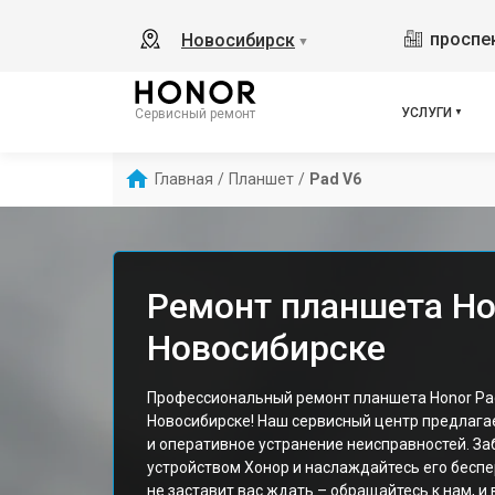
проспек
Новосибирск
▼
УСЛУГИ
Сервисный ремонт
Главная
/
Планшет
/
Pad V6
Ремонт планшета Ho
Новосибирске
Профессиональный ремонт планшета Honor Pad
Новосибирске! Наш сервисный центр предлага
и оперативное устранение неисправностей. За
устройством Хонор и наслаждайтесь его бесп
не заставит вас ждать – обращайтесь к нам, и