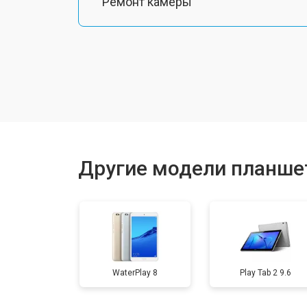
Ремонт камеры
Чистка от пыли
Замена стекла
Замена динамика
Другие модели планше
Замена задней крышки
Замена дисплея (экрана)
WaterPlay 8
Play Tab 2 9.6
Замена аккумулятора