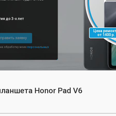
ия до 3-х лет
Цена ремон
от 1400 р.
править заявку
 на обработку моих
персональных
планшета Honor Pad V6