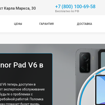
+7 (800) 100-69-58
т Карла Маркса, 30
Бесплатно по РФ
ЦЕНЫ
ГАРАНТИЯ
ДОСТАВКА
nor Pad V6 в
 V6 теперь доступен в
ет экспертное обслуживание
будьте о проблемах с
еребойной работой. Поломка
 ваш планшет будет вновь